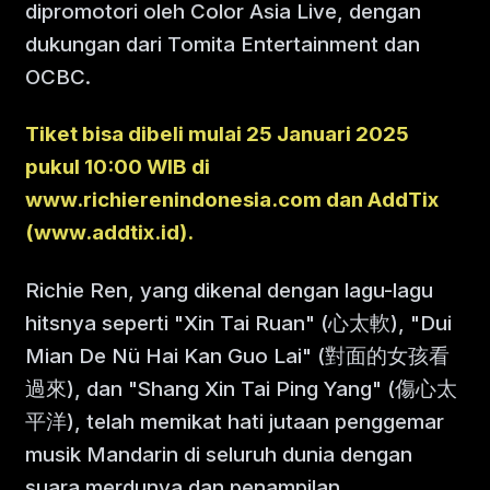
dipromotori oleh Color Asia Live, dengan
dukungan dari Tomita Entertainment dan
OCBC.
Tiket bisa dibeli mulai 25 Januari 2025
pukul 10:00 WIB di
www.richierenindonesia.com dan AddTix
(www.addtix.id).
Richie Ren, yang dikenal dengan lagu-lagu
hitsnya seperti "Xin Tai Ruan" (心太軟), "Dui
Mian De Nü Hai Kan Guo Lai" (對面的女孩看
過來), dan "Shang Xin Tai Ping Yang" (傷心太
平洋), telah memikat hati jutaan penggemar
musik Mandarin di seluruh dunia dengan
suara merdunya dan penampilan